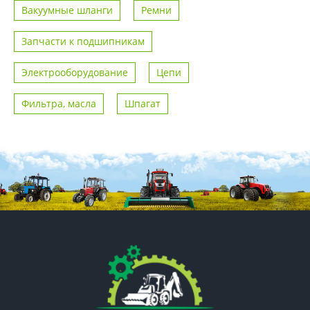
Вакуумные шланги
Ремни
Запчасти к подшипникам
Электрооборудование
Цепи
Фильтра, масла
Шпагат