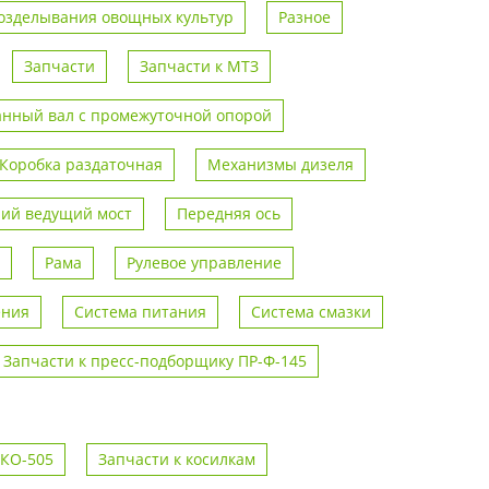
возделывания овощных культур
Разное
Запчасти
Запчасти к МТЗ
анный вал с промежуточной опорой
Коробка раздаточная
Механизмы дизеля
ий ведущий мост
Передняя ось
Рама
Рулевое управление
ения
Система питания
Система смазки
Запчасти к пресс-подборщику ПР-Ф-145
 КО-505
Запчасти к косилкам