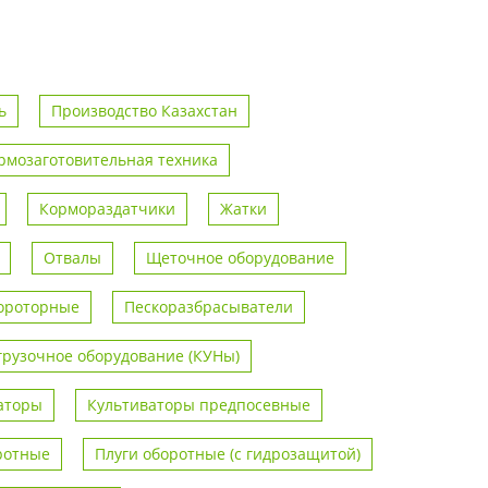
ь
Производство Казахстан
рмозаготовительная техника
Кормораздатчики
Жатки
Отвалы
Щеточное оборудование
ороторные
Пескоразбрасыватели
грузочное оборудование (КУНы)
аторы
Культиваторы предпосевные
ротные
Плуги оборотные (с гидрозащитой)