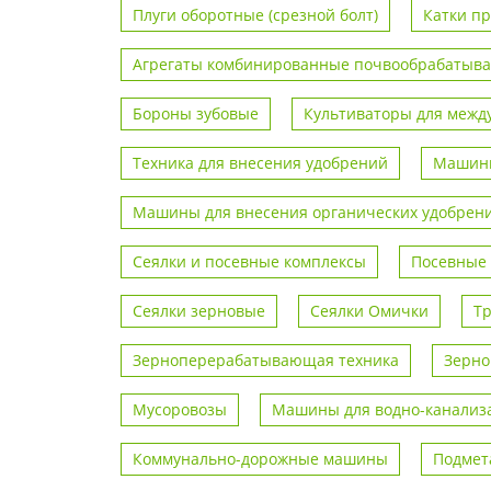
Плуги оборотные (срезной болт)
Катки п
Агрегаты комбинированные почвообрабаты
Бороны зубовые
Культиваторы для межд
Техника для внесения удобрений
Машины
Машины для внесения органических удобрен
Сеялки и посевные комплексы
Посевные
Сеялки зерновые
Сеялки Омички
Т
Зерноперерабатывающая техника
Зерно
Мусоровозы
Машины для водно-канализа
Коммунально-дорожные машины
Подмет