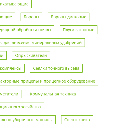
рикатывающие
вающие
Бороны
Бороны дисковые
урядной обработки почвы
Плуги загонные
 для внесения минеральных удобрений
ий
Опрыскиватели
 комплексы
Сеялки точного высева
ракторные прицепы и прицепное оборудование
метатели
Коммунальная техника
ционного хозяйства
ально-уборочные машины
Спецтехника