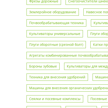
Фрезы дорожные
Снегоочистители шнек
Землеройное оборудование
Навесное по
Почвообрабатывающая техника
Культив
Культиваторы универсальные
Плуги обо
Плуги оборотные (срезной болт)
Катки п
Агрегаты комбинированные почвообрабаты
Бороны зубовые
Культиваторы для межд
Техника для внесения удобрений
Машины
Машины для внесения органических удобрен
Сеялки и посевные комплексы
Посевные