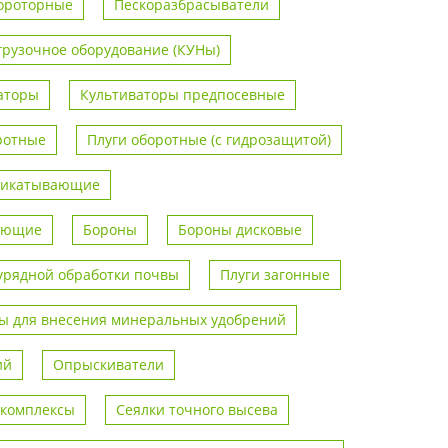
ороторные
Пескоразбрасыватели
грузочное оборудование (КУНы)
аторы
Культиваторы предпосевные
ротные
Плуги оборотные (с гидрозащитой)
рикатывающие
вающие
Бороны
Бороны дисковые
урядной обработки почвы
Плуги загонные
 для внесения минеральных удобрений
ий
Опрыскиватели
 комплексы
Сеялки точного высева