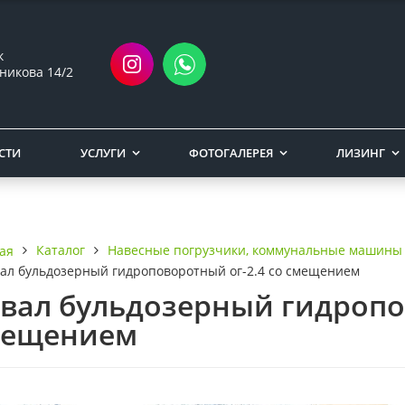
ск
никова 14/2
СТИ
УСЛУГИ
ФОТОГАЛЕРЕЯ
ЛИЗИНГ
Каталог
Навесные погрузчики, коммунальные машины
ая
ал бульдозерный гидроповоротный ог-2.4 со смещением
вал бульдозерный гидропов
мещением