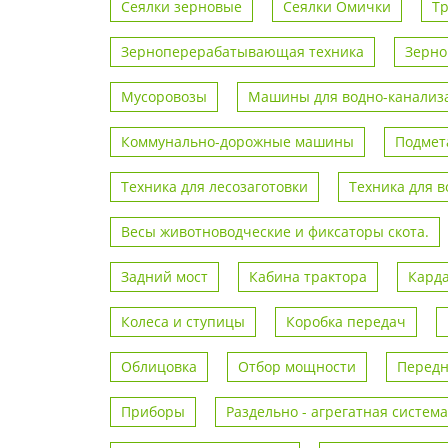
Сеялки зерновые
Сеялки Омички
Т
Зерноперерабатывающая техника
Зерно
Мусоровозы
Машины для водно-канализа
Коммунально-дорожные машины
Подмет
Техника для лесозаготовки
Техника для 
Весы животноводческие и фиксаторы скота.
Задний мост
Кабина трактора
Кард
Колеса и ступицы
Коробка передач
Облицовка
Отбор мощности
Передн
Приборы
Раздельно - агрегатная система