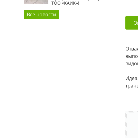
ТОО «КАИК»!
Все новости
О
Отва
выпо
видо
Идеа
тран