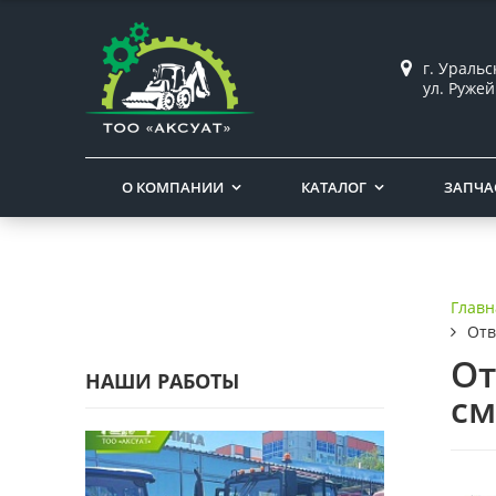
г. Ураль
ул. Ружей
О КОМПАНИИ
КАТАЛОГ
ЗАПЧА
Главн
Отв
От
НАШИ РАБОТЫ
с