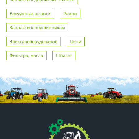
Вакуумные шланги
Ремни
Запчасти к подшипникам
Электрооборудование
Цепи
Фильтра, масла
Шпагат