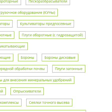
ороторные
Пескоразбрасыватели
грузочное оборудование (КУНы)
аторы
Культиваторы предпосевные
ротные
Плуги оборотные (с гидрозащитой)
рикатывающие
вающие
Бороны
Бороны дисковые
урядной обработки почвы
Плуги загонные
 для внесения минеральных удобрений
ий
Опрыскиватели
 комплексы
Сеялки точного высева