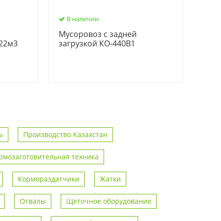
В наличии
Мусоровоз с задней
 22м3
загрузкой КО-440В1
ь
Производство Казахстан
рмозаготовительная техника
Кормораздатчики
Жатки
Отвалы
Щеточное оборудование