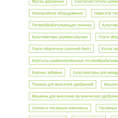
Фрезы дорожные
Снегоочистители шнек
Землеройное оборудование
Навесное по
Почвообрабатывающая техника
Культив
Культиваторы универсальные
Плуги обо
Плуги оборотные (срезной болт)
Катки п
Агрегаты комбинированные почвообрабаты
Бороны зубовые
Культиваторы для межд
Техника для внесения удобрений
Машины
Машины для внесения органических удобрен
Сеялки и посевные комплексы
Посевные