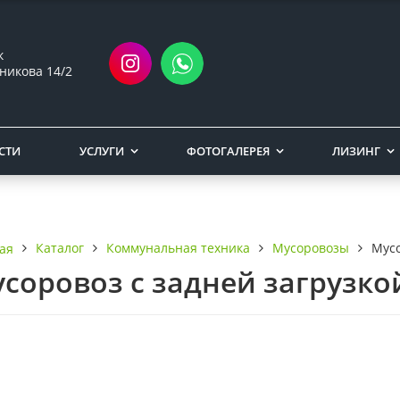
ск
никова 14/2
СТИ
УСЛУГИ
ФОТОГАЛЕРЕЯ
ЛИЗИНГ
Каталог
Коммунальная техника
Мусоровозы
Мусо
ая
соровоз с задней загрузко