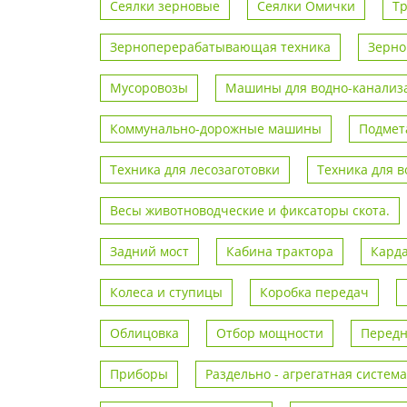
Сеялки зерновые
Сеялки Омички
Т
Зерноперерабатывающая техника
Зерно
Мусоровозы
Машины для водно-канализа
Коммунально-дорожные машины
Подмет
Техника для лесозаготовки
Техника для 
Весы животноводческие и фиксаторы скота.
Задний мост
Кабина трактора
Кард
Колеса и ступицы
Коробка передач
Облицовка
Отбор мощности
Передн
Приборы
Раздельно - агрегатная система