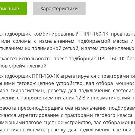
писание
Характеристики
с-подборщик комбинированный ПРП-160-1К предназна
 или соломы с измельчением подбираемой массы и
тыванием их полимерной сеткой, и затем стрейч-пленко
скается использовать пресс-подборщик ПРП-160-1К бе
нов стрейч-пленкой.
с-подборщик ПРП-160-1К агрегатируется с тракторами тя
щими тягово-сцепное устройство, вал отбора мощност
дов гидросистемы, розетку для подключения светосиг
вления с напряжением питания 12 В и пневматический 
работе пресс-подборщика без измельчения подбираем
скается агрегатирование с тракторами тягового класс
 имеющими тягово-сцепное устройство, вал отбора мощн
дов гидросистемы, розетку для подключения светосиг