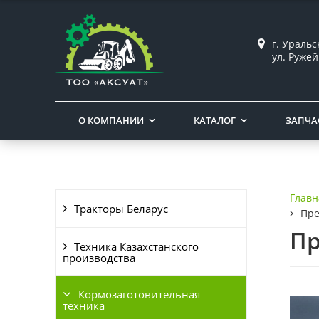
г. Ураль
ул. Ружей
О КОМПАНИИ
КАТАЛОГ
ЗАПЧА
Главн
Тракторы Беларус
Пре
Пр
Техника Казахстанского
производства
Кормозаготовительная
техника