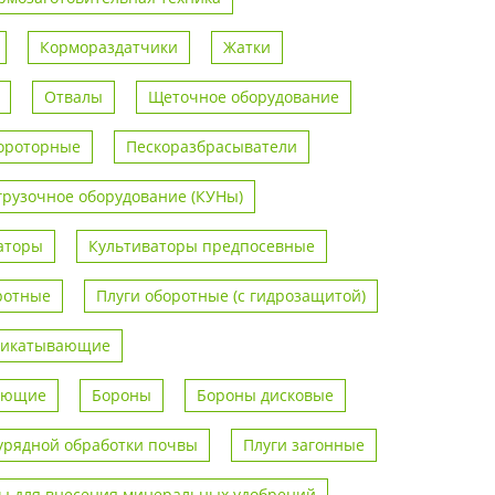
Кормораздатчики
Жатки
Отвалы
Щеточное оборудование
ороторные
Пескоразбрасыватели
грузочное оборудование (КУНы)
аторы
Культиваторы предпосевные
ротные
Плуги оборотные (с гидрозащитой)
рикатывающие
вающие
Бороны
Бороны дисковые
урядной обработки почвы
Плуги загонные
 для внесения минеральных удобрений