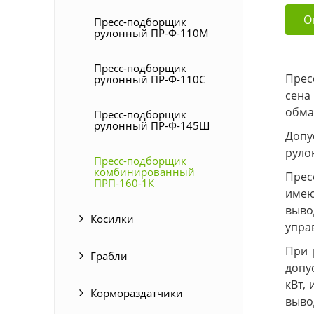
О
Пресс-подборщик
рулонный ПР-Ф-110М
Пресс-подборщик
Прес
рулонный ПР-Ф-110С
сена
обма
Пресс-подборщик
рулонный ПР-Ф-145Ш
Допу
руло
Пресс-подборщик
комбинированный
Прес
ПРП-160-1К
имею
выво
Косилки
упра
При 
Грабли
допу
кВт,
Кормораздатчики
выво