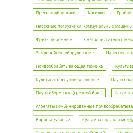
Пресс-подборщики
Косилки
Грабли
Навесные погрузчики, коммунальные машины
Фрезы дорожные
Снегоочистители шнек
Землеройное оборудование
Навесное по
Почвообрабатывающая техника
Культив
Культиваторы универсальные
Плуги обо
Плуги оборотные (срезной болт)
Катки п
Агрегаты комбинированные почвообрабаты
Бороны зубовые
Культиваторы для межд
Техника для внесения удобрений
Машины