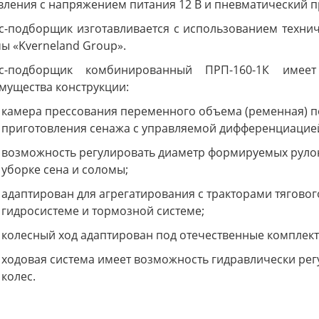
вления с напряжением питания 12 В и пневматический 
с-подборщик изготавливается c использованием техни
ы «Kverneland Group».
с-подборщик комбинированный ПРП-160-1К имеет
мущества конструкции:
камера прессования переменного объема (ременная) п
приготовления сенажа с управляемой дифференциацией
возможность регулировать диаметр формируемых рулоно
уборке сена и соломы;
адаптирован для агрегатирования с тракторами тягового
гидросистеме и тормозной системе;
колесный ход адаптирован под отечественные комплек
ходовая система имеет возможность гидравлически рег
колес.