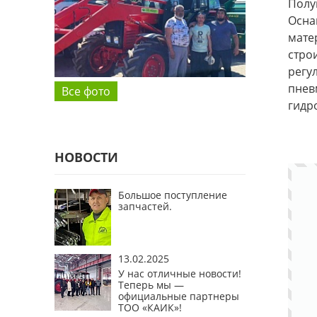
Полу
Осна
мате
стро
регу
пнев
Все фото
гидр
НОВОСТИ
Большое поступление
запчастей.
13.02.2025
У нас отличные новости!
Теперь мы —
официальные партнеры
ТОО «КАИК»!