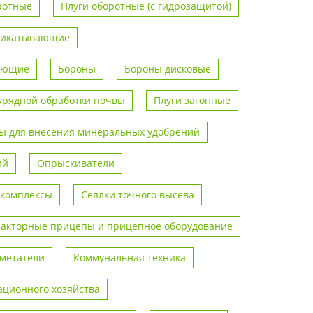
ротные
Плуги оборотные (с гидрозащитой)
рикатывающие
вающие
Бороны
Бороны дисковые
урядной обработки почвы
Плуги загонные
 для внесения минеральных удобрений
ий
Опрыскиватели
 комплексы
Сеялки точного высева
ракторные прицепы и прицепное оборудование
метатели
Коммунальная техника
ционного хозяйства