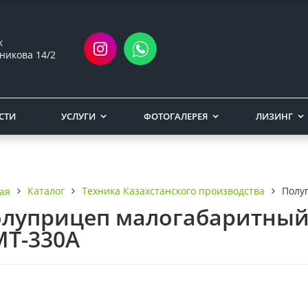
ск
никова 14/2
СТИ
УСЛУГИ
ФОТОГАЛЕРЕЯ
ЛИЗИНГ
Каталог
Техника Казахстанского производства
Полу
ая
луприцеп малогабаритный
Т-330А