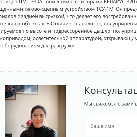
прицеп ПМТ-330А совместим с тракторами БЕЛАРУС-320 
щенными тягово-сцепным устройством ТСУ-1М. Он пред
риалов с задней выгрузкой, что делает его востребован
ительных объектах. В Отличие от аналогов, полуприцеп 
лируемое по высоте и подрессоренное дышло, полупри
моприводом, осветительной аппаратурой, открывающим
ооборудованием для разгрузки.
Консульта
Мы свяжемся с вами в