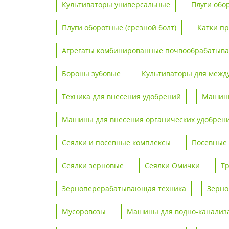
Культиваторы универсальные
Плуги обо
Плуги оборотные (срезной болт)
Катки п
Агрегаты комбинированные почвообрабаты
Бороны зубовые
Культиваторы для межд
Техника для внесения удобрений
Машины
Машины для внесения органических удобрен
Сеялки и посевные комплексы
Посевные
Сеялки зерновые
Сеялки Омички
Т
Зерноперерабатывающая техника
Зерно
Мусоровозы
Машины для водно-канализа