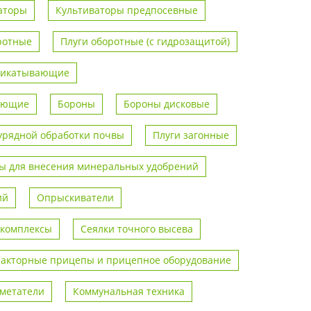
аторы
Культиваторы предпосевные
ротные
Плуги оборотные (с гидрозащитой)
рикатывающие
вающие
Бороны
Бороны дисковые
урядной обработки почвы
Плуги загонные
 для внесения минеральных удобрений
ий
Опрыскиватели
 комплексы
Сеялки точного высева
ракторные прицепы и прицепное оборудование
метатели
Коммунальная техника