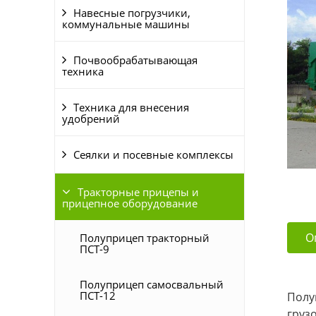
Навесные погрузчики,
коммунальные машины
Почвообрабатывающая
техника
Техника для внесения
удобрений
Сеялки и посевные комплексы
Тракторные прицепы и
прицепное оборудование
О
Полуприцеп тракторный
ПСТ-9
Полуприцеп самосвальный
ПСТ-12
Полу
груз