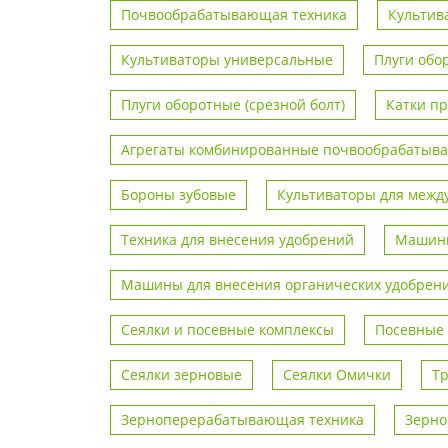
Почвообрабатывающая техника
Культив
Культиваторы универсальные
Плуги обо
Плуги оборотные (срезной болт)
Катки п
Агрегаты комбинированные почвообрабаты
Бороны зубовые
Культиваторы для межд
Техника для внесения удобрений
Машины
Машины для внесения органических удобрен
Сеялки и посевные комплексы
Посевные
Сеялки зерновые
Сеялки Омички
Т
Зерноперерабатывающая техника
Зерно