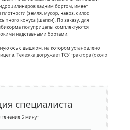
идроцилиндров задним бортом, имеет
плотности (земля, мусор, навоз, силос
ыпного конуса (шапки). По заказу, для
омбикорма полуприцепы комплектуются
ысокими надставными бортами.
ую ось с дышлом, на котором установлено
ицепа. Тележка догружает ТСУ трактора (около
ция специалиста
 течение 5 минут