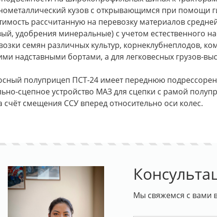
нометаллический кузов с открывающимся при помощи г
тимость рассчитанную на перевозку материалов средней 
вый, удобрения минеральные) с учетом естественного нас
возки семян различных культур, корнеклубнеплодов, к
ими надставными бортами, а для легковесных грузов-в
осный полуприцеп ПСТ-24 имеет переднюю подрессоренн
льно-сцепное устройство МАЗ для сцепки с рамой полупр
 за счёт смещения ССУ вперед относительно оси колес.
Консульта
Мы свяжемся с вами в