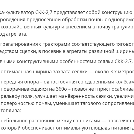
ка-культиватор СКК-2,7 представляет собой конструкци
проведения предпосевной обработки почвы с одновре
скохозяйственных культур и внесением в почву гранул
од агрегата.
агрегатирования с тракторами соответствующего тягового
едством сцепки, в посевные агрегаты различной ширины
вными конструктивными особенностями сеялки СКК-2,7, 
оптимальная ширина захвата сеялки — около 3-х метров
передняя опора – одностоечная со сдвоенными колёсами
поворачивающаяся на 360о – позволяет приспосабливат
рельефу поля, улучшает манёвренность сеялки, увеличи
поверхностью почвы, уменьшает тягового сопротивления
топлива;
небольшое расстояние между сошниками — позволяет п
который обеспечивает оптимальную площадь питания д