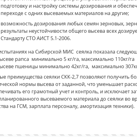
подготовку и настройку системы дозирования и обеспеч
переходе с одних высеваемых материалов на другие;
возможность дозирования любых семян зерновых, зерн
результаты неустойчивости общего высева всех дозиру
Стандарту СТО АИСТ 5.1-2006.
испытаниях на Сибирской МИС сеялка показала следующи
высеве рапса минимально 5 кг/га, максимально 110кг/га
высеве пшеницы минимально 42кг/га, максимально 307кг
ые преимущества сеялки СКК-2,7 позволяют получить бо
ической нормы высева от заданной, что уменьшает расх
печивать его грамотный учет и контроль, и исключает з
планированного высеваемого материала до сеялки во в
ства на ГСМ, зарплата персоналу, амортизация техники).