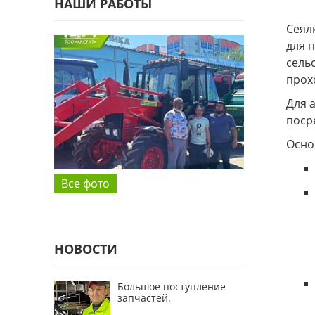
НАШИ РАБОТЫ
Сеял
для 
сель
прох
Для 
поср
Осно
Все фото
НОВОСТИ
Большое поступление
запчастей.