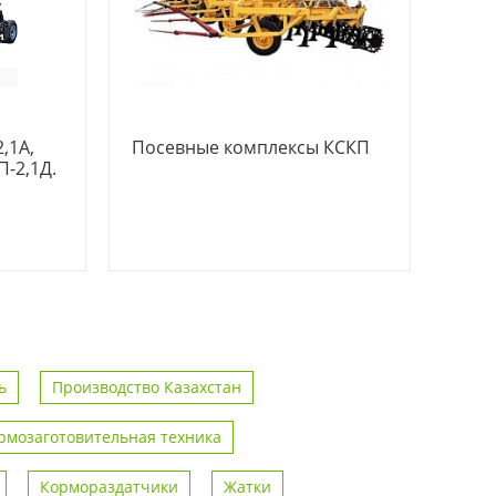
,1А,
Посевные комплексы КСКП
П-2,1Д.
ь
Производство Казахстан
рмозаготовительная техника
Кормораздатчики
Жатки