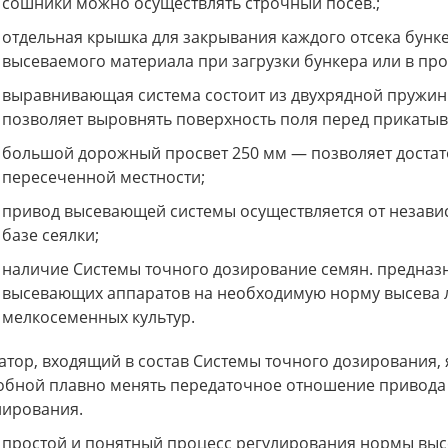
сошники можно осуществлять строчный посев.;
отдельная крышка для закрывания каждого отсека бун
высеваемого материала при загрузки бункера или в про
выравнивающая система состоит из двухрядной пружи
позволяет выровнять поверхность поля перед прикаты
большой дорожный просвет 250 мм — позволяет достат
пересеченной местности;
привод высевающей системы осуществляется от незави
базе сеялки;
наличие Системы точного дозирование семян. предназ
высевающих аппаратов на необходимую норму высева 
мелкосеменных культур.
атор, входящий в состав Системы точного дозирования,
обной плавно менять передаточное отношение привода
лирования.
простой и понятный процесс регулирования нормы высе