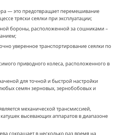
кера — это предотвращает перемешивание
цессе тряски сеялки при эксплуатации;
нной бороны, расположенной за сошниками –
ванием;
очно уверенное транспортирование сеялки по
симого приводного колеса, расположенного в
наченой для точной и быстрой настройки
любых семян зерновых, зернобобовых и
 является механической трансмиссией,
 катушек высевающих аппаратов в диапазоне
ва сокращает в несколько раз время на