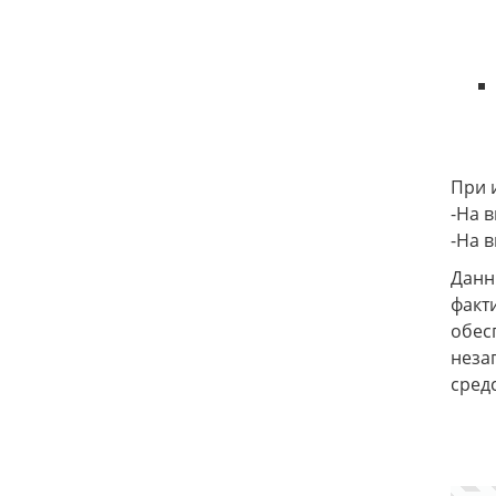
При 
-На 
-На 
Данн
факт
обес
неза
сред