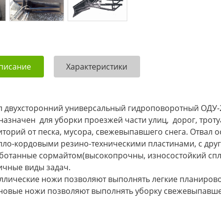
писание
Характеристики
л двухсторонний универсальный гидроповоротный ОДУ-2
назначен для уборки проезжей части улиц, дорог, трот
иторий от песка, мусора, свежевыпавшего снега. Отвал
лло-кордовыми резино-техническими пластинами, с дру
ботанные сормайтом(высокопрочны, износостойкий спла
ичные виды задач.
ллические ножи позволяют выполнять легкие планировоч
новые ножи позволяют выполнять уборку свежевыпавшег