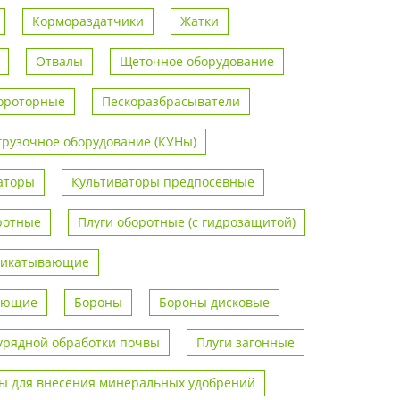
Кормораздатчики
Жатки
Отвалы
Щеточное оборудование
ороторные
Пескоразбрасыватели
грузочное оборудование (КУНы)
аторы
Культиваторы предпосевные
ротные
Плуги оборотные (с гидрозащитой)
рикатывающие
вающие
Бороны
Бороны дисковые
урядной обработки почвы
Плуги загонные
 для внесения минеральных удобрений