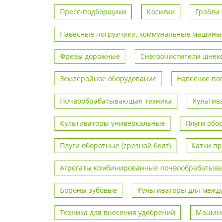
Пресс-подборщики
Косилки
Грабли
Навесные погрузчики, коммунальные машины
Фрезы дорожные
Снегоочистители шнек
Землеройное оборудование
Навесное по
Почвообрабатывающая техника
Культив
Культиваторы универсальные
Плуги обо
Плуги оборотные (срезной болт)
Катки п
Агрегаты комбинированные почвообрабаты
Бороны зубовые
Культиваторы для межд
Техника для внесения удобрений
Машины