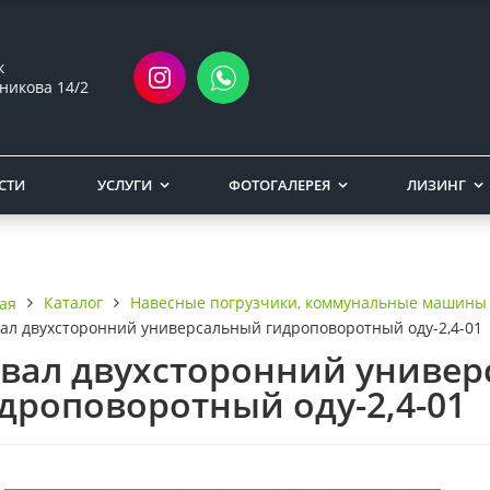
ск
никова 14/2
СТИ
УСЛУГИ
ФОТОГАЛЕРЕЯ
ЛИЗИНГ
Каталог
Навесные погрузчики, коммунальные машины
ая
ал двухсторонний универсальный гидроповоротный оду-2,4-01
вал двухсторонний униве
дроповоротный оду-2,4-01