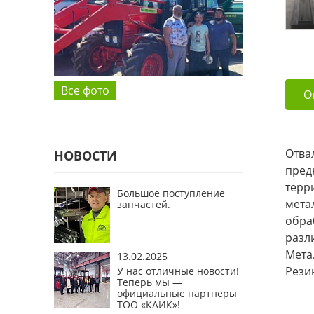
Все фото
О
Отва
НОВОСТИ
пред
терр
Большое поступление
мета
запчастей.
обра
разл
Мета
13.02.2025
Рези
У нас отличные новости!
Теперь мы —
официальные партнеры
ТОО «КАИК»!