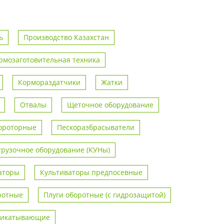
ь
Производство Казахстан
рмозаготовительная техника
Кормораздатчики
Жатки
Отвалы
Щеточное оборудование
ороторные
Пескоразбрасыватели
грузочное оборудование (КУНы)
аторы
Культиваторы предпосевные
ротные
Плуги оборотные (с гидрозащитой)
рикатывающие