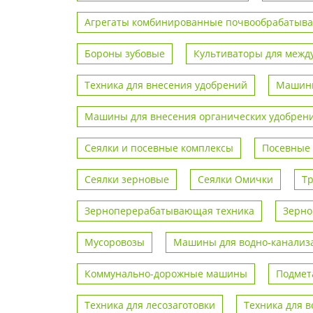
Агрегаты комбинированные почвообрабаты
Бороны зубовые
Культиваторы для межд
Техника для внесения удобрений
Машины
Машины для внесения органических удобрен
Сеялки и посевные комплексы
Посевные
Сеялки зерновые
Сеялки Омички
Т
Зерноперерабатывающая техника
Зерно
Мусоровозы
Машины для водно-канализа
Коммунально-дорожные машины
Подмет
Техника для лесозаготовки
Техника для 