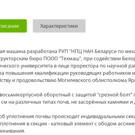
писание
Характеристики
ая машина разработана РУП "НПЦ НАН Беларуси по меха
трукторским бюро ПООО "Техмаш", при содействии Белор
ического университета в лице проректора по научной раб
ра повышения квалификации руководящих работников и 
йству и продовольствию Могилевского облисполкома Яро
 восьмикорпусной оборотный с защитой "срезной болт" 
7 см на различных типах почв, не засорённых камнями и
об уплотнения почвы происходит индивидуальными секц
уплотнения в секции - катковый элемент с ободом асси
линивания.