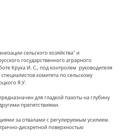
низации сельского хозяйства" и
усского государственного аграрного
оте Крука И. С., под контролем руководителя
специалистов комитета по сельскому
цкого Я.У.
предназначен для гладкой пахоты на глубину
 другими препятствиями.
иями за отвалами с регулируемым усилием.
метрично-дискретной поверхностью