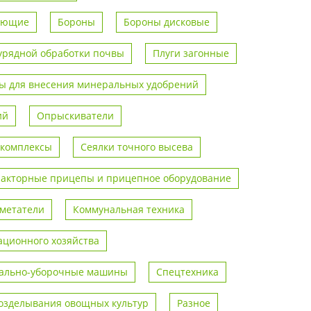
вающие
Бороны
Бороны дисковые
урядной обработки почвы
Плуги загонные
 для внесения минеральных удобрений
ий
Опрыскиватели
 комплексы
Сеялки точного высева
ракторные прицепы и прицепное оборудование
метатели
Коммунальная техника
ционного хозяйства
ально-уборочные машины
Спецтехника
возделывания овощных культур
Разное