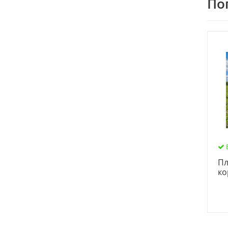
По
Пл
ко