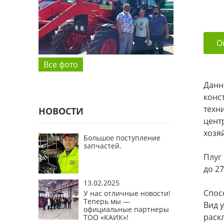
О
Все фото
Данн
конс
техн
НОВОСТИ
цент
хозя
Большое поступление
запчастей.
Плуг
до 2
13.02.2025
Спос
У нас отличные новости!
Теперь мы —
Вид 
официальные партнеры
раск
ТОО «КАИК»!