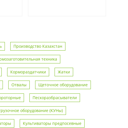
ь
Производство Казахстан
рмозаготовительная техника
Кормораздатчики
Жатки
Отвалы
Щеточное оборудование
ороторные
Пескоразбрасыватели
грузочное оборудование (КУНы)
аторы
Культиваторы предпосевные