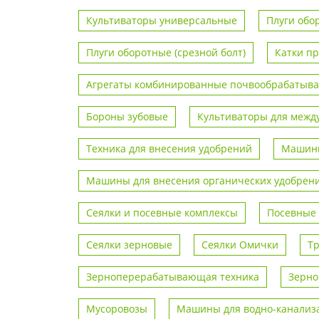
Культиваторы универсальные
Плуги обо
Плуги оборотные (срезной болт)
Катки п
Агрегаты комбинированные почвообрабаты
Бороны зубовые
Культиваторы для межд
Техника для внесения удобрений
Машины
Машины для внесения органических удобрен
Сеялки и посевные комплексы
Посевные
Сеялки зерновые
Сеялки Омички
Т
Зерноперерабатывающая техника
Зерно
Мусоровозы
Машины для водно-канализа