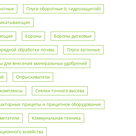
ротные
Плуги оборотные (с гидрозащитой)
рикатывающие
вающие
Бороны
Бороны дисковые
урядной обработки почвы
Плуги загонные
 для внесения минеральных удобрений
ий
Опрыскиватели
 комплексы
Сеялки точного высева
ракторные прицепы и прицепное оборудование
метатели
Коммунальная техника
ционного хозяйства