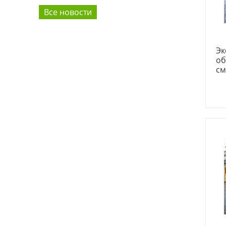
Все новости
Эк
об
см