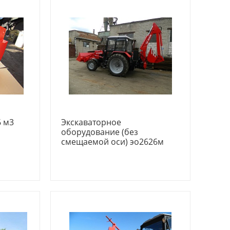
6 м3
Экскаваторное
оборудование (без
смещаемой оси) эо2626м