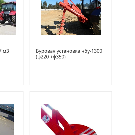
7 м3
Буровая установка нбу-1300
(ф220 +ф350)