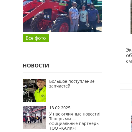
Все фото
Эк
об
см
НОВОСТИ
Большое поступление
запчастей.
13.02.2025
У нас отличные новости!
Теперь мы —
официальные партнеры
ТОО «КАИК»!