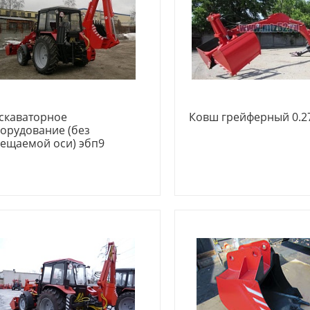
скаваторное
Ковш грейферный 0.2
орудование (без
ещаемой оси) эбп9