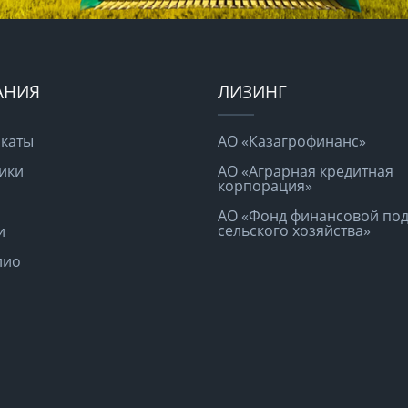
АНИЯ
ЛИЗИНГ
каты
АО «Казагрофинанс»
ики
АО «Аграрная кредитная
корпорация»
АО «Фонд финансовой по
сельского хозяйства»
и
лио