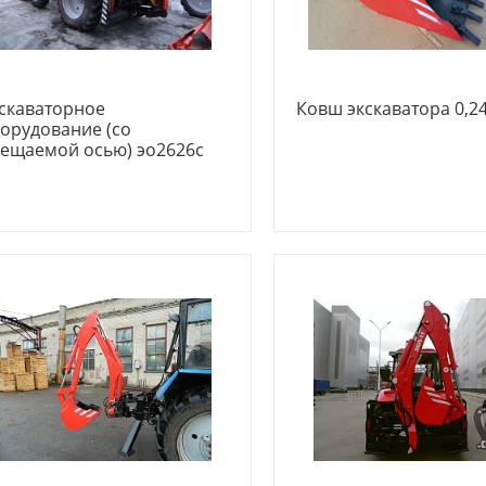
скаваторное
Ковш экскаватора 0,2
орудование (со
ещаемой осью) эо2626с