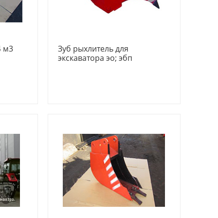
4 м3
Зуб рыхлитель для
экскаватора эо; эбп