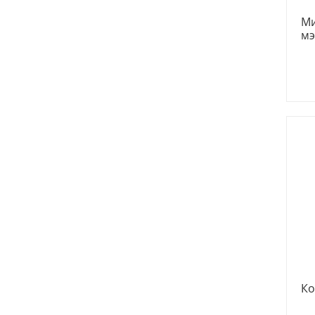
Ми
мэ
Ко