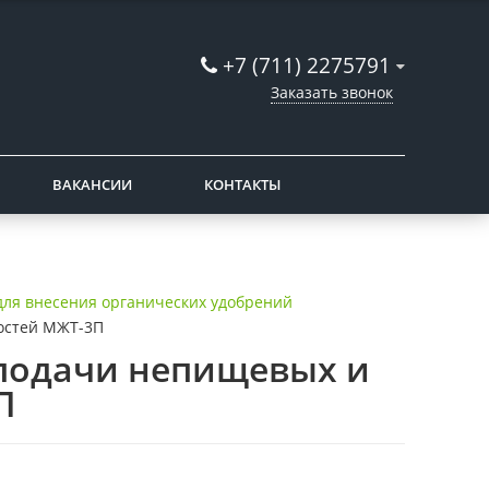
+7 (711) 2275791
Заказать звонок
ВАКАНСИИ
КОНТАКТЫ
ля внесения органических удобрений
остей МЖТ-3П
 подачи непищевых и
П