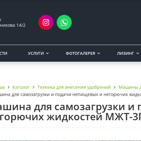
ск
никова 14/2
СТИ
УСЛУГИ
ФОТОГАЛЕРЕЯ
ЛИЗИНГ
Каталог
Техника для внесения удобрений
Машины д
ая
ина для самозагрузки и подачи непищевых и негорючих жидк
шина для самозагрузки и
горючих жидкостей МЖТ-3