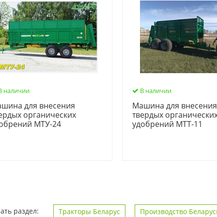
В наличии
В наличии
шина для внесения
Машина для внесени
ердых органических
твердых органически
обрений МТУ-24
удобрений МТТ-11
ать раздел:
Тракторы Беларус
Производство Беларус