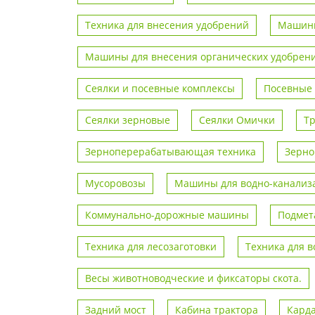
Техника для внесения удобрений
Машины
Машины для внесения органических удобрен
Сеялки и посевные комплексы
Посевные
Сеялки зерновые
Сеялки Омички
Т
Зерноперерабатывающая техника
Зерно
Мусоровозы
Машины для водно-канализа
Коммунально-дорожные машины
Подмет
Техника для лесозаготовки
Техника для 
Весы животноводческие и фиксаторы скота.
Задний мост
Кабина трактора
Кард