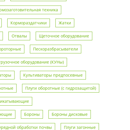
рмозаготовительная техника
Кормораздатчики
Жатки
Отвалы
Щеточное оборудование
ороторные
Пескоразбрасыватели
грузочное оборудование (КУНы)
аторы
Культиваторы предпосевные
ротные
Плуги оборотные (с гидрозащитой)
рикатывающие
вающие
Бороны
Бороны дисковые
урядной обработки почвы
Плуги загонные