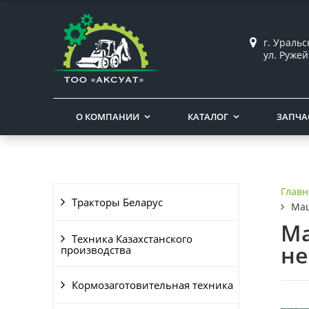
г. Ураль
ул. Ружей
О КОМПАНИИ
КАТАЛОГ
ЗАПЧА
Главн
Тракторы Беларус
Маш
Ма
Техника Казахстанского
не
производства
Кормозаготовительная техника