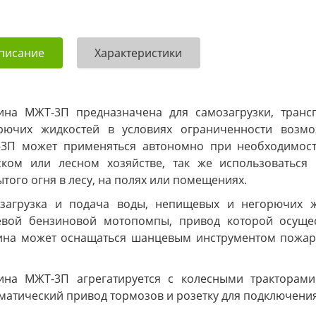
писание
Характеристики
на МЖТ-3П предназначена для самозагрузки, транс
рючих жидкостей в условиях ограниченности возмо
3П может применяться автономно при необходимост
ском или лесном хозяйстве, так же использоваться
ытого огня в лесу, на полях или помещениях.
загрузка и подача воды, непищевых и негорючих ж
евой бензиновой мотопомпы, привод которой осущес
на может оснащаться шанцевым инструментом пожарног
на МЖТ-3П агрегатируется с колесными тракторами 
матический привод тормозов и розетку для подключени