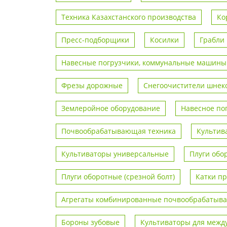
Техника Казахстанского производства
Ко
Пресс-подборщики
Косилки
Грабли
Навесные погрузчики, коммунальные машины
Фрезы дорожные
Снегоочистители шнек
Землеройное оборудование
Навесное по
Почвообрабатывающая техника
Культив
Культиваторы универсальные
Плуги обо
Плуги оборотные (срезной болт)
Катки п
Агрегаты комбинированные почвообрабаты
Бороны зубовые
Культиваторы для межд