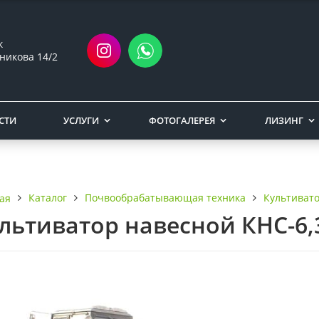
ск
никова 14/2
СТИ
УСЛУГИ
ФОТОГАЛЕРЕЯ
ЛИЗИНГ
Каталог
Почвообрабатывающая техника
Культиват
ая
льтиватор навесной КНС-6,3 