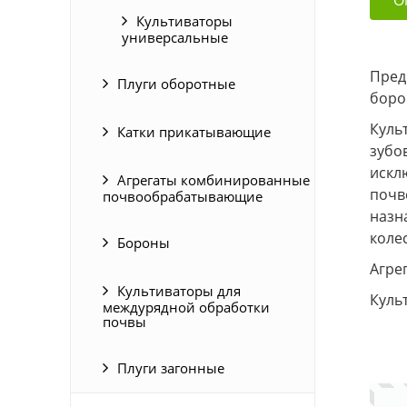
Культиваторы
универсальные
Пред
Плуги оборотные
боро
Куль
Катки прикатывающие
зубо
искл
Агрегаты комбинированные
почв
почвообрабатывающие
назн
коле
Бороны
Агрег
Культиваторы для
Куль
междурядной обработки
почвы
Плуги загонные