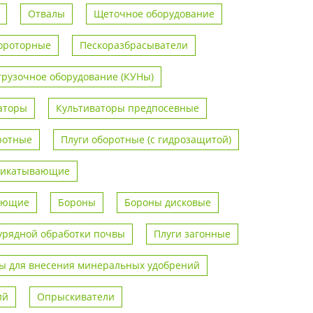
Отвалы
Щеточное оборудование
ороторные
Пескоразбрасыватели
грузочное оборудование (КУНы)
аторы
Культиваторы предпосевные
ротные
Плуги оборотные (с гидрозащитой)
рикатывающие
вающие
Бороны
Бороны дисковые
урядной обработки почвы
Плуги загонные
 для внесения минеральных удобрений
ий
Опрыскиватели