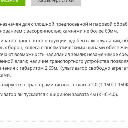
назначен для сплошной предпосевной и паровой обраб
нованием с засоренностью камнями не более 60мм.
тиватор прост по конструкции, удобен в эксплуатации, 
вых борон, колеса с пневматическими шинами обеспечив
ючают возможность налипания земли; незаменимое сред
енной влаги; наличие транспортного устройства позвол
ачения с габаритом 2,65м. Культиватор свободно агрега
сами.
атируется с тракторами тягового класса 2,0 (Т-150; Т-150
тиватор выпускается с шириной захвата 4м (КНС-4,0).