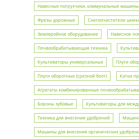
Навесные погрузчики, коммунальные машины
Фрезы дорожные
Снегоочистители шнек
Землеройное оборудование
Навесное по
Почвообрабатывающая техника
Культив
Культиваторы универсальные
Плуги обо
Плуги оборотные (срезной болт)
Катки п
Агрегаты комбинированные почвообрабаты
Бороны зубовые
Культиваторы для межд
Техника для внесения удобрений
Машины
Машины для внесения органических удобрен