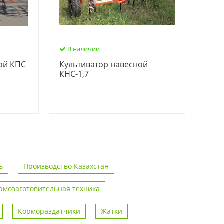
В наличии
ой КПС
Культиватор навесной
КНС-1,7
ь
Производство Казахстан
рмозаготовительная техника
Кормораздатчики
Жатки