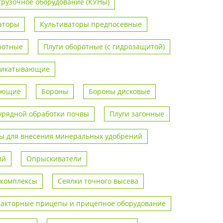
грузочное оборудование (КУНы)
аторы
Культиваторы предпосевные
ротные
Плуги оборотные (с гидрозащитой)
рикатывающие
вающие
Бороны
Бороны дисковые
урядной обработки почвы
Плуги загонные
 для внесения минеральных удобрений
ий
Опрыскиватели
 комплексы
Сеялки точного высева
ракторные прицепы и прицепное оборудование