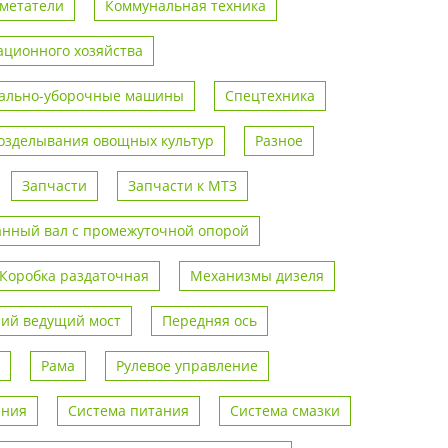
метатели
Коммунальная техника
ционного хозяйства
ально-уборочные машины
Спецтехника
возделывания овощных культур
Разное
Запчасти
Запчасти к МТЗ
анный вал с промежуточной опорой
Коробка раздаточная
Механизмы дизеля
ий ведущий мост
Передняя ось
Рама
Рулевое управление
ения
Система питания
Система смазки