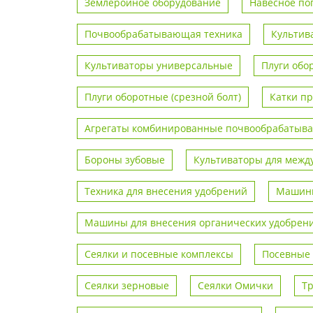
Землеройное оборудование
Навесное по
Почвообрабатывающая техника
Культив
Культиваторы универсальные
Плуги обо
Плуги оборотные (срезной болт)
Катки п
Агрегаты комбинированные почвообрабаты
Бороны зубовые
Культиваторы для межд
Техника для внесения удобрений
Машины
Машины для внесения органических удобрен
Сеялки и посевные комплексы
Посевные
Сеялки зерновые
Сеялки Омички
Т