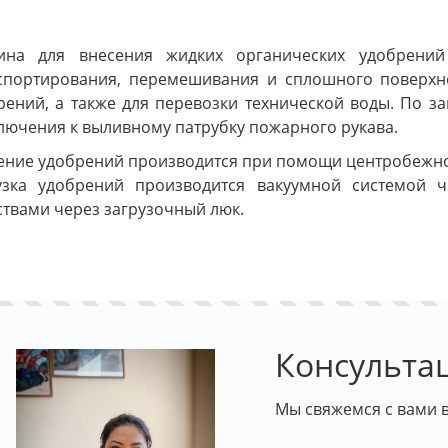
на для внесения жидких органических удобрений 
спортирования, перемешивания и сплошного поверхн
рений, а также для перевозки технической воды. По з
лючения к выливному патрубку пожарного рукава.
ение удобрений производится при помощи центробежног
узка удобрений производится вакуумной системой 
ствами через загрузочный люк.
Консульта
Мы свяжемся с вами в