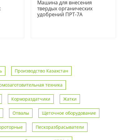
я
Машина для внесения
х
твердых органических
удобрений ПРТ-7А
ь
Производство Казахстан
рмозаготовительная техника
Кормораздатчики
Жатки
Отвалы
Щеточное оборудование
ороторные
Пескоразбрасыватели