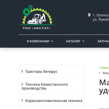
г. Ураль
ул. Ружей
О КОМПАНИИ
КАТАЛОГ
ЗАПЧА
Главн
Тракторы Беларус
Маш
Ма
Техника Казахстанского
уд
производства
Кормозаготовительная техника