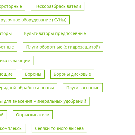
ороторные
Пескоразбрасыватели
грузочное оборудование (КУНы)
аторы
Культиваторы предпосевные
ротные
Плуги оборотные (с гидрозащитой)
рикатывающие
вающие
Бороны
Бороны дисковые
урядной обработки почвы
Плуги загонные
 для внесения минеральных удобрений
ий
Опрыскиватели
 комплексы
Сеялки точного высева