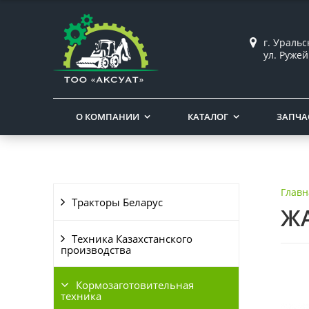
г. Ураль
ул. Ружей
О КОМПАНИИ
КАТАЛОГ
ЗАПЧА
Главн
Тракторы Беларус
ЖА
Техника Казахстанского
производства
Кормозаготовительная
техника