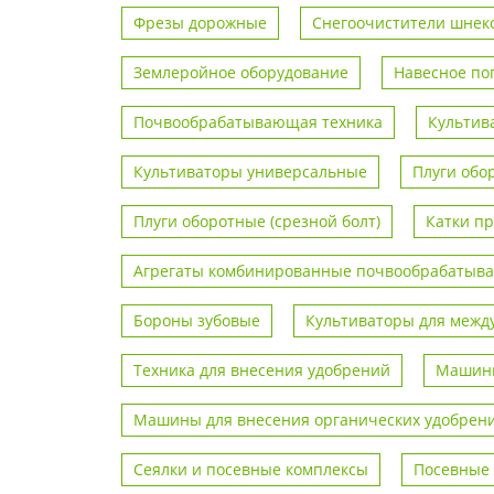
Фрезы дорожные
Снегоочистители шнек
Землеройное оборудование
Навесное по
Почвообрабатывающая техника
Культив
Культиваторы универсальные
Плуги обо
Плуги оборотные (срезной болт)
Катки п
Агрегаты комбинированные почвообрабаты
Бороны зубовые
Культиваторы для межд
Техника для внесения удобрений
Машины
Машины для внесения органических удобрен
Сеялки и посевные комплексы
Посевные