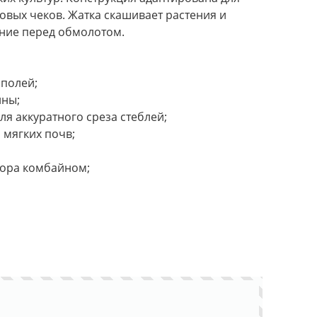
овых чеков. Жатка скашивает растения и
ание перед обмолотом.
 полей;
йны;
я аккуратного среза стеблей;
 мягких почв;
бора комбайном;