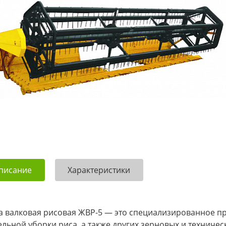
писание
Характеристики
а валковая рисовая ЖВР-5 — это специализированное п
ельной уборки риса, а также других зерновых и техничес