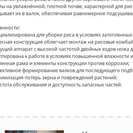
ты на увлажнённой, плотной почве, характерной для рис
дывает их в валок, обеспечивая равномерное подсушив
енности:
ециализирована для уборки риса в условиях затопленных
весная конструкция облегчает монтаж на рисовые комба
жущий аппарат с высокой частотой двойных ходов ножа дл
аптирована к работе в условиях повышенной влажности и
иленная рама и элементы конструкции против коррозии;
фективное формирование валков для последующего под
нимизация потерь зерна и повреждений растений;
остота обслуживания и доступность запасных частей.