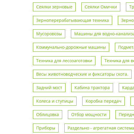
Сеялки зерновые
Сеялки Омички
Т
Зерноперерабатывающая техника
Зерно
Мусоровозы
Машины для водно-канализа
Коммунально-дорожные машины
Подмет
Техника для лесозаготовки
Техника для 
Весы животноводческие и фиксаторы скота.
Задний мост
Кабина трактора
Кард
Колеса и ступицы
Коробка передач
Облицовка
Отбор мощности
Передн
Приборы
Раздельно - агрегатная система